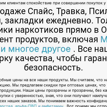
им клиентам спокойствие при совершении покупок у 
родаже Спайс, Травка, П
 закладки ежедневно. То
ки наркотиков прямо в 
М
ент продуктов, включая
и многое другое
. Все н
рку качества, чтобы гара
безопасность.
обные цены на все наши продукты. Мы считаем, что 
укцию. Мы предлагаем скидки при оптовых ценах, что
продукции. Наши цены прозрачны и прозрачны, без ка
купки с уверенностью, зная, что они получают наилуч
сех наших заказов. Мы понимаем важность конфиденци
карства, альфа-ПВП и амфетамин
. Вот почему мы отп