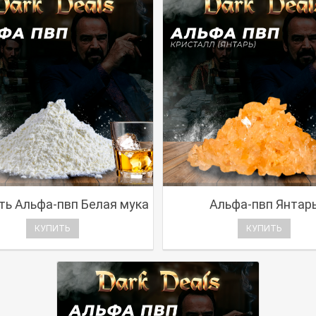
ть Альфа-пвп Белая мука
Альфа-пвп Янтар
КУПИТЬ
КУПИТЬ