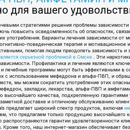
жно для вашего удовольств
ючевыми стратегиями решения проблемы зависимости
очь повысить осведомленность об опасностях, связа
их употребления. Варианты лечения зависимости от 
когнитивно-поведенческая терапия и мотивационное 
ктивными, помогая людям преодолеть зависимость и з
вляется серьезной проблемой в Омске
. Эти наркотик
зависимости. Профилактика и лечение являются ключ
и лечебные программы могут быть эффективными в с
ых с использованием мефедрона и альфа-ПВП, и обращ
есте, мы можем сократить употребление этих опасн
ефедрон, закладки, лекарства, альфа-ПВП и амфетами
ю высочайшего качества, подкрепленную гарантиями 
заметной доставке и отличному обслуживанию клиент
als предлагает широкий спектр продуктов, включая
ме
тем, что предлагаем только продукцию высочайшего 
 распространяются гарантии удовлетворенности клие
. Кроме того, наш интернет-магазин обеспечивает бе