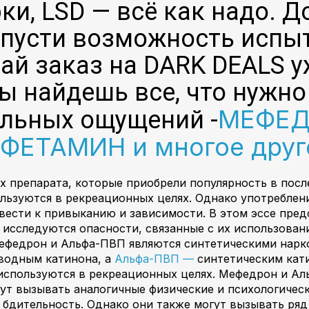
ки, LSD — всё как надо. Д
 упусти возможность исп
ай заказ на DARK DEALS уж
ты найдешь все, что нужн
МЕФЕД
альных ощущений -
ФЕТАМИН и многое дру
х препарата, которые приобрели популярность в посл
ьзуются в рекреационных целях. Однако употреблен
вести к привыканию и зависимости. В этом эссе пре
 исследуются опасности, связанные с их использова
Мефедрон и Альфа-ПВП являются синтетическими нарк
водным катинона, а
Альфа-ПВП —
синтетическим кат
используются в рекреационных целях. Мефедрон и Ал
т вызывать аналогичные физические и психологическ
бдительность. Однако они также могут вызывать ряд