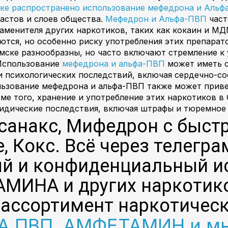
ке распространено использование мефедрона и Аль
астов и слоев общества.
Мефедрон и Альфа-ПВП
част
 заменителя других наркотиков, таких как кокаин и 
ются, но особенно риску употребления этих препара
ске разнообразны, но часто включают стремление к
 Использование
мефедрона и альфа-ПВП
может иметь с
и психологических последствий, включая сердечно-с
льзование мефедрона и альфа-ПВП также может приве
ме того, хранение и употребление этих наркотиков в
идические последствия, включая штрафы и тюремное
, ксанакс, Мифедрон с быс
, Кокс. Всё через телеграм
ый и конфиденциальный и
ИНА и других наркотиков 
 ассортимент наркотическ
 ПВП, АМФЕТАМИН и мн